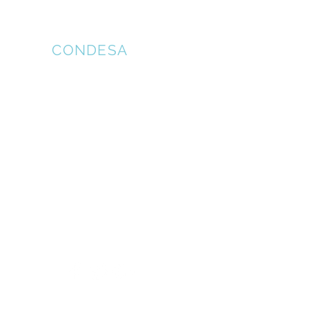
Clínica de
Ojos
CONDESA
© 2020 Clínica de Ojos Condesa.